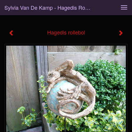
Sylvia Van De Kamp - Hagedis Rollebol
Tog
navi
Hagedis rollebol