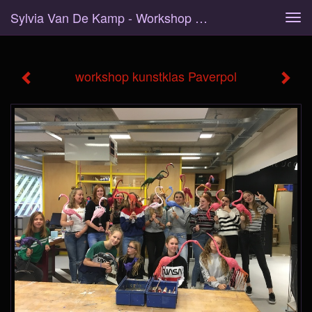
Sylvia Van De Kamp - Workshop Kunstklas Paverpol
Tog
navi
workshop kunstklas Paverpol